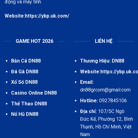
động và máy tính.
Website:
https://ybp.uk.com/
GAME HOT 2026
LIÊN HỆ
Bắn Cá DN88
Thương Hiệu:
DN88
Đá Gà DN88
Website:
https://ybp.uk.c
Xổ Số DN88
Email:
dn88grcom@gmail.com
Casino Online DN88
Hotline:
0927845106
Thể Thao DN88
Địa chỉ:
107/5C Ngô
Nổ Hũ DN88
Đức Kế, Phường 12, Bình
Thạnh, Hồ Chí Minh, Việt
Nam