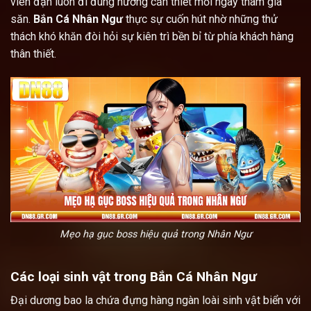
viên đạn luôn đi đúng hướng cần thiết mỗi ngày tham gia
săn.
Bắn Cá Nhân Ngư
thực sự cuốn hút nhờ những thử
thách khó khăn đòi hỏi sự kiên trì bền bỉ từ phía khách hàng
thân thiết.
Mẹo hạ gục boss hiệu quả trong Nhân Ngư
Các loại sinh vật trong Bắn Cá Nhân Ngư
Đại dương bao la chứa đựng hàng ngàn loài sinh vật biển với