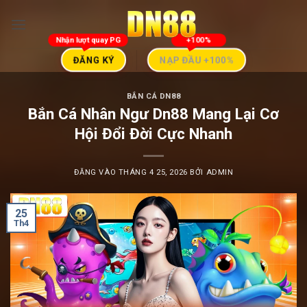
Bỏ
qua
nội
dung
NẠP ĐẦU +100%
ĐĂNG KÝ
BẮN CÁ DN88
Bắn Cá Nhân Ngư Dn88 Mang Lại Cơ
Hội Đổi Đời Cực Nhanh
ĐĂNG VÀO
THÁNG 4 25, 2026
BỞI
ADMIN
25
Th4