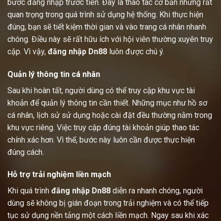
bước đăng nhập trước tiên. Đây là thao tác cơ bản nhưng rất
quan trọng trong quá trình sử dụng hệ thống. Khi thực hiện
đúng, bạn sẽ tiết kiệm thời gian và vào trang cá nhân nhanh
chóng. Điều này sẽ rất hữu ích với hội viên thường xuyên truy
cập. Vì vậy,
đăng nhập Dn88
luôn được chú ý.
Quản lý thông tin cá nhân
Sau khi hoàn tất, người dùng có thể truy cập khu vực tài
khoản để quản lý thông tin cần thiết. Những mục như hồ sơ
cá nhân, lịch sử sử dụng hoặc cài đặt đều thường nằm trong
khu vực riêng. Việc truy cập đúng tài khoản giúp thao tác
chính xác hơn. Vì thế, bước này luôn cần được thực hiện
đúng cách.
Hỗ trợ trải nghiệm liền mạch
Khi quá trình
đăng nhập Dn88
diễn ra nhanh chóng, người
dùng sẽ không bị gián đoạn trong trải nghiệm và có thể tiếp
tục sử dụng nền tảng một cách liền mạch. Ngay sau khi xác