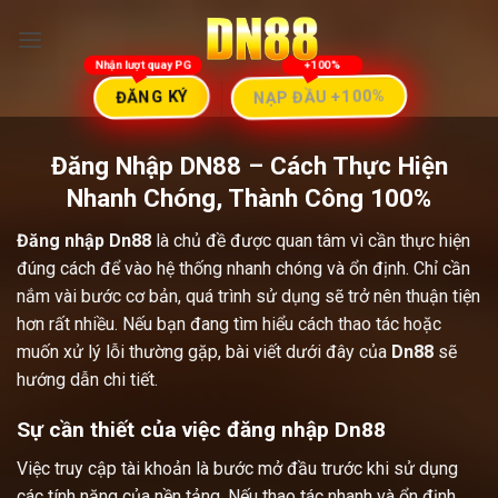
Bỏ
qua
nội
dung
ĐĂNG KÝ
NẠP ĐẦU +100%
Đăng Nhập DN88 – Cách Thực Hiện
Nhanh Chóng, Thành Công 100%
Đăng nhập Dn88
là chủ đề được quan tâm vì cần thực hiện
đúng cách để vào hệ thống nhanh chóng và ổn định. Chỉ cần
nắm vài bước cơ bản, quá trình sử dụng sẽ trở nên thuận tiện
hơn rất nhiều. Nếu bạn đang tìm hiểu cách thao tác hoặc
muốn xử lý lỗi thường gặp, bài viết dưới đây của
Dn88
sẽ
hướng dẫn chi tiết.
Sự cần thiết của việc đăng nhập Dn88
Việc truy cập tài khoản là bước mở đầu trước khi sử dụng
các tính năng của nền tảng. Nếu thao tác nhanh và ổn định,