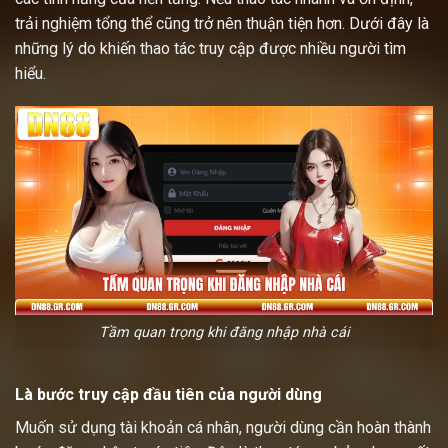
trải nghiệm tổng thể cũng trở nên thuận tiện hơn. Dưới đây là
những lý do khiến thao tác truy cập được nhiều người tìm
hiểu.
Tầm quan trọng khi đăng nhập nhà cái
Là bước truy cập đầu tiên của người dùng
Muốn sử dụng tài khoản cá nhân, người dùng cần hoàn thành