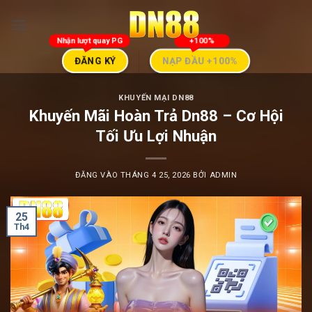
Bỏ
qua
nội
dung
NẠP ĐẦU +100%
ĐĂNG KÝ
KHUYẾN MẠI DN88
Khuyến Mãi Hoàn Trả Dn88 – Cơ Hội
Tối Ưu Lợi Nhuận
ĐĂNG VÀO
THÁNG 4 25, 2026
BỞI
ADMIN
25
Th4