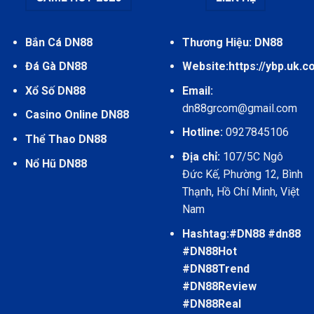
Bắn Cá DN88
Thương Hiệu:
DN88
Đá Gà DN88
Website:
https://ybp.uk.c
Xổ Số DN88
Email:
dn88grcom@gmail.com
Casino Online DN88
Hotline:
0927845106
Thể Thao DN88
Địa chỉ:
107/5C Ngô
Nổ Hũ DN88
Đức Kế, Phường 12, Bình
Thạnh, Hồ Chí Minh, Việt
Nam
Hashtag:#DN88 #dn88
#DN88Hot
#DN88Trend
#DN88Review
#DN88Real