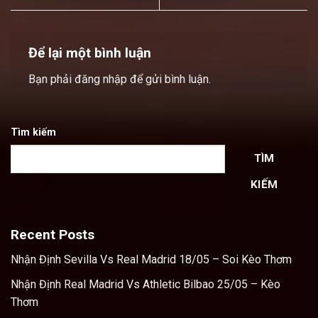
Để lại một bình luận
Bạn phải
đăng nhập
để gửi bình luận.
Tìm kiếm
TÌM
KIẾM
Recent Posts
Nhận Định Sevilla Vs Real Madrid 18/05 – Soi Kèo Thơm
Nhận Định Real Madrid Vs Athletic Bilbao 25/05 – Kèo
Thơm