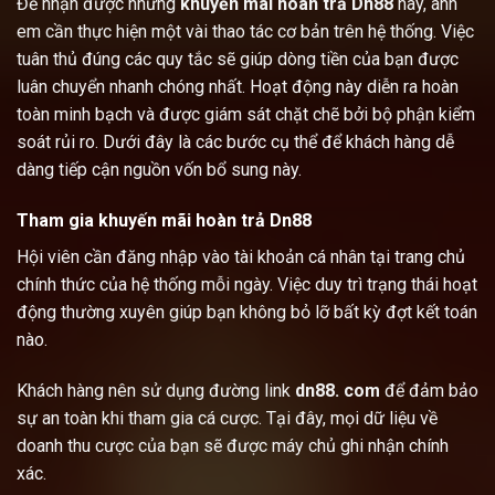
Để nhận được những
khuyến mãi hoàn trả Dn88
này, anh
em cần thực hiện một vài thao tác cơ bản trên hệ thống. Việc
tuân thủ đúng các quy tắc sẽ giúp dòng tiền của bạn được
luân chuyển nhanh chóng nhất. Hoạt động này diễn ra hoàn
toàn minh bạch và được giám sát chặt chẽ bởi bộ phận kiểm
soát rủi ro. Dưới đây là các bước cụ thể để khách hàng dễ
dàng tiếp cận nguồn vốn bổ sung này.
Tham gia khuyến mãi hoàn trả Dn88
Hội viên cần đăng nhập vào tài khoản cá nhân tại trang chủ
chính thức của hệ thống mỗi ngày. Việc duy trì trạng thái hoạt
động thường xuyên giúp bạn không bỏ lỡ bất kỳ đợt kết toán
nào.
Khách hàng nên sử dụng đường link
dn88. com
để đảm bảo
sự an toàn khi tham gia cá cược. Tại đây, mọi dữ liệu về
doanh thu cược của bạn sẽ được máy chủ ghi nhận chính
xác.