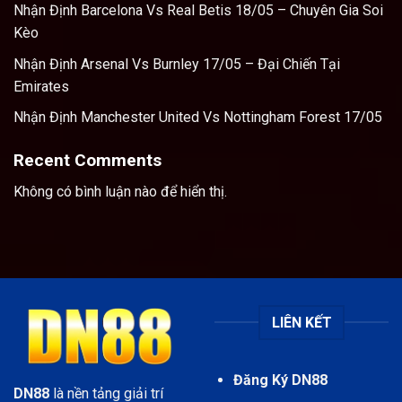
Nhận Định Barcelona Vs Real Betis 18/05 – Chuyên Gia Soi
Kèo
Nhận Định Arsenal Vs Burnley 17/05 – Đại Chiến Tại
Emirates
Nhận Định Manchester United Vs Nottingham Forest 17/05
Recent Comments
Không có bình luận nào để hiển thị.
LIÊN KẾT
Đăng Ký DN88
DN88
là nền tảng giải trí