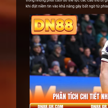
trong những phút cuối do thể lực các cầu thủ bị g
khi đặt niềm tin vào khả năng gây bất ngờ từ phía