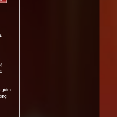
s
vệ
ức
m giảm
rong