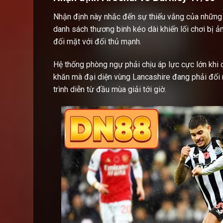
Nhận định này nhắc đến sự thiếu vắng của những t
danh sách thương binh kéo dài khiến lối chơi bị 
đối mặt với đối thủ mạnh.
Hệ thống phòng ngự phải chịu áp lực cực lớn khi c
khăn mà đại diện vùng Lancashire đang phải đối 
trình diễn từ đầu mùa giải tới giờ.