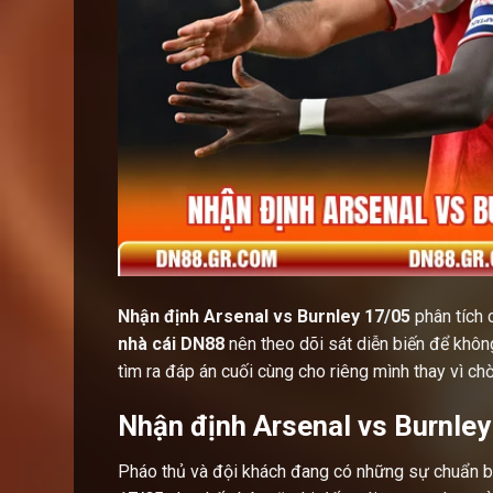
Nhận định Arsenal vs Burnley 17/05
phân tích c
nhà cái DN88
nên theo dõi sát diễn biến để khôn
tìm ra đáp án cuối cùng cho riêng mình thay vì chờ
Nhận định Arsenal vs Burnley
Pháo thủ và đội khách đang có những sự chuẩn bị