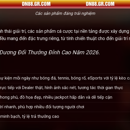
Các sản phẩm đáng trải nghiệm
nh thái giải trí, các sản phẩm cá cược tại nền tảng được xây dựng
đều mang đến đặc trưng riêng, từ tính chiến thuật cho đến giải tr
 Dương Đổi Thưởng Đỉnh Cao Năm 2026
.
ự kiện mỗi ngày như bóng đá, tennis, bóng rổ, eSports với tỷ lệ kèo 
rực tiếp với Dealer thật, hình ảnh sắc nét, tương tác thời gian thực
ong phú, đồ họa đẹp, nhiều jackpot hấp dẫn và dễ tiếp cận
i trí nhanh, phù hợp nhiều đối tượng người chơi
 minh bạch, tỷ lệ trả thưởng cao