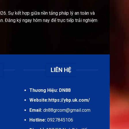
026. Sự kết hợp giữa nền tảng pháp lý an toàn và
ẫn. Đăng ký ngay hôm nay để trực tiếp trải nghiệm
LIÊN HỆ
Thương Hiệu:
DN88
Website:
https://ybp.uk.com/
Email:
dn88grcom@gmail.com
Hotline:
0927845106