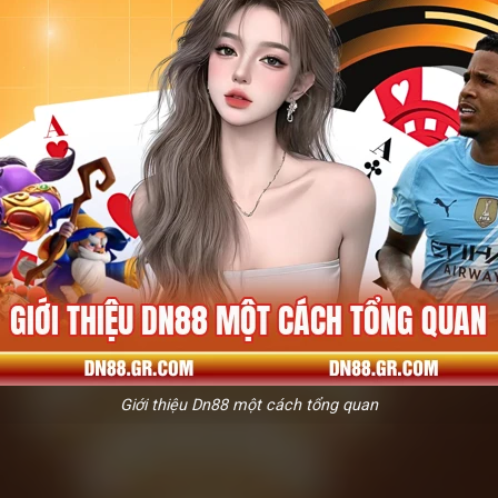
Giới thiệu Dn88 một cách tổng quan