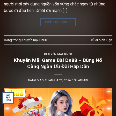
người mới xây dựng nguồn vốn vững chắc ngay từ những
bước đi đầu tiên, Dn88 đã mạnh […]
TIẾP TỤC ĐỌC
→
Đăng trong
Khuyến mại Dn88
Để lại bình luận
KHUYẾN MẠI DN88
Khuyến Mãi Game Bài Dn88 – Bùng Nổ
Cùng Ngàn Ưu Đãi Hấp Dẫn
ĐĂNG VÀO
THÁNG 4 25, 2026
BỞI
ADMIN
25
Th4