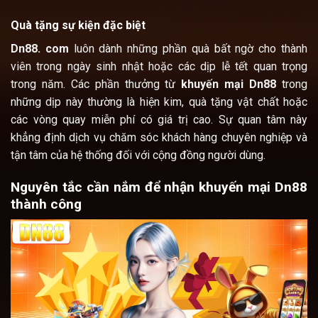
Quà tặng sự kiện đặc biệt
Dn88. com
luôn dành những phần quà bất ngờ cho thành
viên trong ngày sinh nhật hoặc các dịp lễ tết quan trọng
trong năm. Các phần thưởng từ
khuyến mại Dn88
trong
những dịp này thường là hiện kim, quà tặng vật chất hoặc
các vòng quay miễn phí có giá trị cao. Sự quan tâm này
khẳng định dịch vụ chăm sóc khách hàng chuyên nghiệp và
tận tâm của hệ thống đối với cộng đồng người dùng.
Nguyên tắc cần nắm để nhận khuyến mại Dn88
thành công