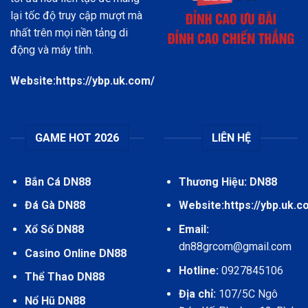
lại tốc độ truy cập mượt mà
nhất trên mọi nền tảng di
động và máy tính.
Website:
https://ybp.uk.com/
GAME HOT 2026
LIÊN HỆ
Bắn Cá DN88
Thương Hiệu:
DN88
Đá Gà DN88
Website:
https://ybp.uk.c
Xổ Số DN88
Email:
dn88grcom@gmail.com
Casino Online DN88
Hotline:
0927845106
Thể Thao DN88
Địa chỉ:
107/5C Ngô
Nổ Hũ DN88