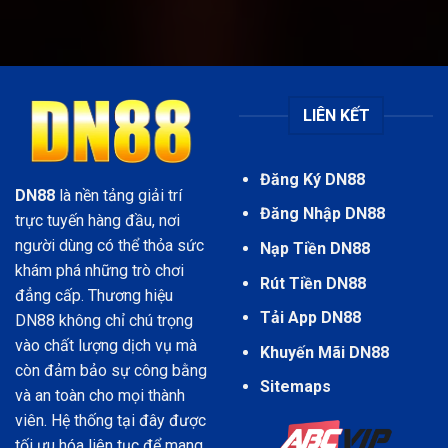
LIÊN KẾT
Đăng Ký DN88
DN88
là nền tảng giải trí
Đăng Nhập DN88
trực tuyến hàng đầu, nơi
người dùng có thể thỏa sức
Nạp Tiền DN88
khám phá những trò chơi
Rút Tiền DN88
đẳng cấp. Thương hiệu
Tải App DN88
DN88 không chỉ chú trọng
vào chất lượng dịch vụ mà
Khuyến Mãi DN88
còn đảm bảo sự công bằng
Sitemaps
và an toàn cho mọi thành
viên. Hệ thống tại đây được
tối ưu hóa liên tục để mang