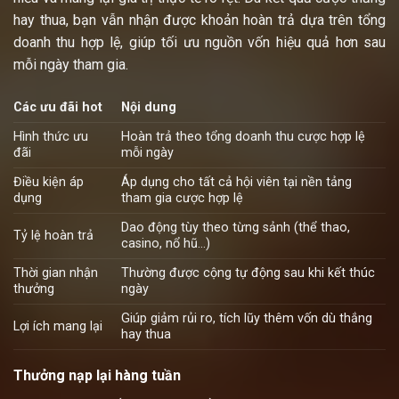
hay thua, bạn vẫn nhận được khoản hoàn trả dựa trên tổng
doanh thu hợp lệ, giúp tối ưu nguồn vốn hiệu quả hơn sau
mỗi ngày tham gia.
Các ưu đãi hot
Nội dung
Hình thức ưu
Hoàn trả theo tổng doanh thu cược hợp lệ
đãi
mỗi ngày
Điều kiện áp
Áp dụng cho tất cả hội viên tại nền tảng
dụng
tham gia cược hợp lệ
Dao động tùy theo từng sảnh (thể thao,
Tỷ lệ hoàn trả
casino, nổ hũ…)
Thời gian nhận
Thường được cộng tự động sau khi kết thúc
thưởng
ngày
Giúp giảm rủi ro, tích lũy thêm vốn dù thắng
Lợi ích mang lại
hay thua
Thưởng nạp lại hàng tuần