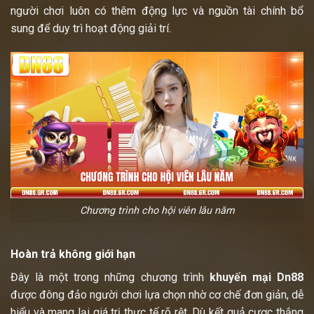
người chơi luôn có thêm động lực và nguồn tài chính bổ
sung để duy trì hoạt động giải trí.
Chương trình cho hội viên lâu năm
Hoàn trả không giới hạn
Đây là một trong những chương trình
khuyến mại Dn88
được đông đảo người chơi lựa chọn nhờ cơ chế đơn giản, dễ
hiểu và mang lại giá trị thực tế rõ rệt. Dù kết quả cược thắng