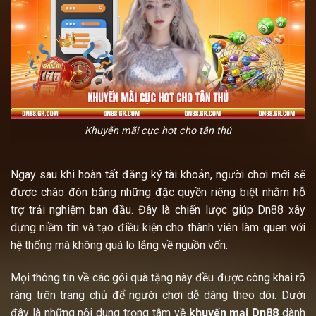
Khuyến mãi cực hot cho tân thủ
Ngay sau khi hoàn tất đăng ký tài khoản, người chơi mới sẽ
được chào đón bằng những đặc quyền riêng biệt nhằm hỗ
trợ trải nghiệm ban đầu. Đây là chiến lược giúp Dn88 xây
dựng niềm tin và tạo điều kiện cho thành viên làm quen với
hệ thống mà không quá lo lắng về nguồn vốn.
Mọi thông tin về các gói quà tặng này đều được công khai rõ
ràng trên trang chủ để người chơi dễ dàng theo dõi. Dưới
đây là những nội dung trọng tâm về
khuyến mại Dn88
dành