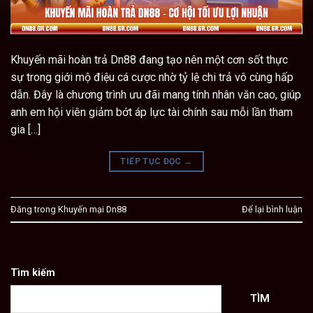
Khuyến mãi hoàn trả Dn88 đang tạo nên một cơn sốt thực
sự trong giới mộ điệu cá cược nhờ tỷ lệ chi trả vô cùng hấp
dẫn. Đây là chương trình ưu đãi mang tính nhân văn cao, giúp
anh em hội viên giảm bớt áp lực tài chính sau mỗi lần tham
gia […]
TIẾP TỤC ĐỌC
→
Đăng trong
Khuyến mại Dn88
Để lại bình luận
Tìm kiếm
TÌM