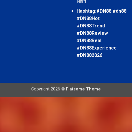
Nam
Hashtag:#DN88 #dn88
#DN88Hot
#DN88Trend
#DN88Review
#DN88Real
#DN88Experience
#DN882026
Copyright 2026 ©
Flatsome Theme