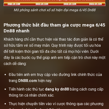
Mô phỏng sảnh chơi xổ số hiện đại mega 6/45 Dn88
Phương thức bắt đầu tham gia cược mega 6/45
Dn88 nhanh
Khách hàng chỉ cần thực hiện vài thao tác đơn giản là có thể
sở hữu tấm vé số may mắn. Quy trình này được tối ưu hóa
để tiết kiệm thời gian tối đa cho tất cả mọi hội viên. Dưới
đây là các bước cụ thể giúp anh em tiếp cận trò chơi này một
cách dễ dàng:
Đầu tiên anh em truy cập vào đường link chính thức của
trang
DN88.com
hiện nay.
Tiến hành các thủ tục
dang ky dn88
bằng cách cung cấp
thông tin cá nhân chính xác.
Thực hiện chuyển tiền vào ví cược thông qua các phương