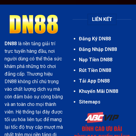
LIÊN KẾT
Đăng Ký DN88
DN88
là nền tảng giải trí
Đăng Nhập DN88
trực tuyến hàng đầu, nơi
người dùng có thể thỏa sức
Nạp Tiền DN88
khám phá những trò chơi
Rút Tiền DN88
đẳng cấp. Thương hiệu
Tải App DN88
DN88 không chỉ chú trọng
vào chất lượng dịch vụ mà
Khuyến Mãi DN88
còn đảm bảo sự công bằng
Sitemaps
và an toàn cho mọi thành
viên. Hệ thống tại đây được
tối ưu hóa liên tục để mang
lại tốc độ truy cập mượt mà
nhất trên mọi nền tảng di