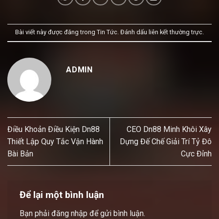
Bài viết này được đăng trong
Tin Tức
. Đánh dấu
liên kết thường trực
.
ADMIN
Điều Khoản Điều Kiện Dn88
CEO Dn88 Minh Khôi Xây
Thiết Lập Quy Tắc Vận Hành
Dựng Đế Chế Giải Trí Tỷ Đô
Bài Bản
Cực Đỉnh
Để lại một bình luận
Bạn phải
đăng nhập
để gửi bình luận.