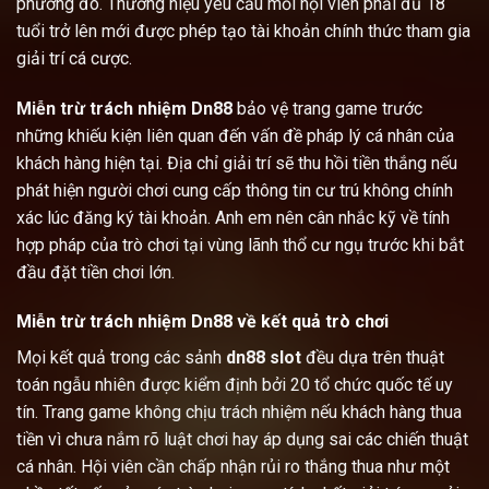
phương đó. Thương hiệu yêu cầu mỗi hội viên phải đủ 18
tuổi trở lên mới được phép tạo tài khoản chính thức tham gia
giải trí cá cược.
Miễn trừ trách nhiệm Dn88
bảo vệ trang game trước
những khiếu kiện liên quan đến vấn đề pháp lý cá nhân của
khách hàng hiện tại. Địa chỉ giải trí sẽ thu hồi tiền thắng nếu
phát hiện người chơi cung cấp thông tin cư trú không chính
xác lúc đăng ký tài khoản. Anh em nên cân nhắc kỹ về tính
hợp pháp của trò chơi tại vùng lãnh thổ cư ngụ trước khi bắt
đầu đặt tiền chơi lớn.
Miễn trừ trách nhiệm Dn88 về kết quả trò chơi
Mọi kết quả trong các sảnh
dn88 slot
đều dựa trên thuật
toán ngẫu nhiên được kiểm định bởi 20 tổ chức quốc tế uy
tín. Trang game không chịu trách nhiệm nếu khách hàng thua
tiền vì chưa nắm rõ luật chơi hay áp dụng sai các chiến thuật
cá nhân. Hội viên cần chấp nhận rủi ro thắng thua như một