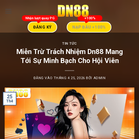
Bỏ
qua
nội
dung
NẠP ĐẦU +100%
ĐĂNG KÝ
TIN TỨC
Miễn Trừ Trách Nhiệm Dn88 Mang
Tới Sự Minh Bạch Cho Hội Viên
ĐĂNG VÀO
THÁNG 4 25, 2026
BỞI
ADMIN
25
Th4