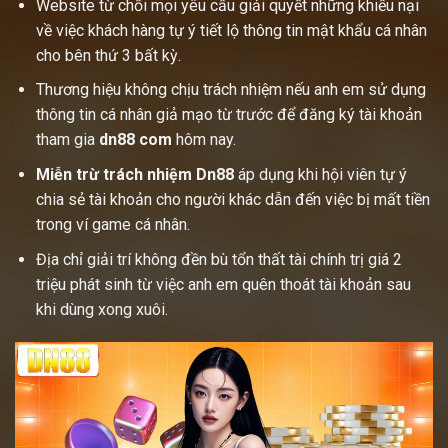
Website từ chối mọi yêu cầu giải quyết những khiếu nại
về việc khách hàng tự ý tiết lộ thông tin mật khẩu cá nhân
cho bên thứ 3 bất kỳ.
Thương hiệu không chịu trách nhiệm nếu anh em sử dụng
thông tin cá nhân giả mạo từ trước để đăng ký tài khoản
tham gia
dn88 com
hôm nay.
Miễn trừ trách nhiệm Dn88
áp dụng khi hội viên tự ý
chia sẻ tài khoản cho người khác dẫn đến việc bị mất tiền
trong ví game cá nhân.
Địa chỉ giải trí không đền bù tổn thất tài chính trị giá 2
triệu phát sinh từ việc anh em quên thoát tài khoản sau
khi dùng xong xuôi.