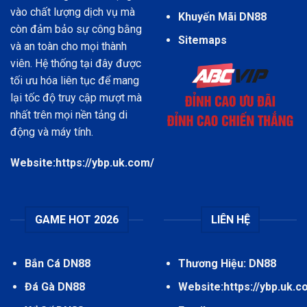
vào chất lượng dịch vụ mà
Khuyến Mãi DN88
còn đảm bảo sự công bằng
Sitemaps
và an toàn cho mọi thành
viên. Hệ thống tại đây được
tối ưu hóa liên tục để mang
lại tốc độ truy cập mượt mà
nhất trên mọi nền tảng di
động và máy tính.
Website:
https://ybp.uk.com/
GAME HOT 2026
LIÊN HỆ
Bắn Cá DN88
Thương Hiệu:
DN88
Đá Gà DN88
Website:
https://ybp.uk.c