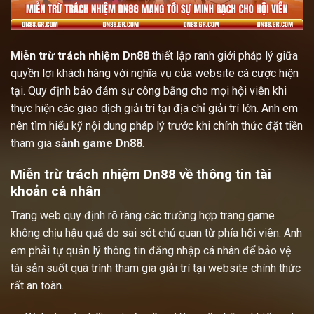
Miễn trừ trách nhiệm Dn88
thiết lập ranh giới pháp lý giữa
quyền lợi khách hàng với nghĩa vụ của website cá cược hiện
tại. Quy định bảo đảm sự công bằng cho mọi hội viên khi
thực hiện các giao dịch giải trí tại địa chỉ giải trí lớn. Anh em
nên tìm hiểu kỹ nội dung pháp lý trước khi chính thức đặt tiền
tham gia
sảnh game Dn88
.
Miễn trừ trách nhiệm Dn88 về thông tin tài
khoản cá nhân
Trang web quy định rõ ràng các trường hợp trang game
không chịu hậu quả do sai sót chủ quan từ phía hội viên. Anh
em phải tự quản lý thông tin đăng nhập cá nhân để bảo vệ
tài sản suốt quá trình tham gia giải trí tại website chính thức
rất an toàn.