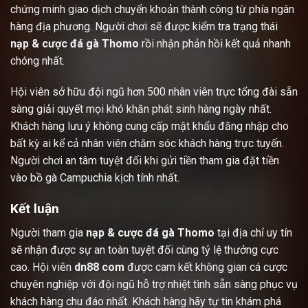
chứng minh giao dịch chuyển khoản thành công từ phía ngân
hàng địa phương. Người chơi sẽ được kiểm tra trạng thái
nạp & cược đá gà Thomo
rồi nhận phản hồi kết quả nhanh
chóng nhất.
Hội viên sở hữu đội ngũ hơn 500 nhân viên trực tổng đài sẵn
sàng giải quyết mọi khó khăn phát sinh hàng ngày nhất.
Khách hàng lưu ý không cung cấp mật khẩu đăng nhập cho
bất kỳ ai kể cả nhân viên chăm sóc khách hàng trực tuyến.
Người chơi an tâm tuyệt đối khi gửi tiền tham gia đặt tiền
vào bồ gà Campuchia kịch tính nhất.
Kết luận
Người tham gia
nạp & cược đá gà Thomo
tại địa chỉ uy tín
sẽ nhận được sự an toàn tuyệt đối cùng tỷ lệ thưởng cực
cao. Hội viên
dn88 com
được cam kết không gian cá cược
chuyên nghiệp với đội ngũ hỗ trợ nhiệt tình sẵn sàng phục vụ
khách hàng chu đáo nhất. Khách hàng hãy tự tin khám phá