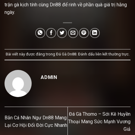
trận gà kịch tính cùng Dn88 để rinh về phần quà giá trị hằng
ngày.
Bài viết này được đăng trong
Đá Gà Dn88
. Đánh dấu
liên kết thường trực
.
ADMIN
Đá Gà Thomo – Sới Kê Huyền
Bắn Cá Nhân Ngư Dn88 Mang
Thoại Mang Sức Mạnh Vương
Lại Cơ Hội Đổi Đời Cực Nhanh
Giả