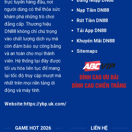
Đăng Nhập DN88
trực tuyến hàng đầu, nơi
người dùng có thể thỏa sức
Nạp Tiền DN88
khám phá những trò chơi
Rút Tiền DN88
đẳng cấp. Thương hiệu
Tải App DN88
DN88 không chỉ chú trọng
vào chất lượng dịch vụ mà
Khuyến Mãi DN88
còn đảm bảo sự công bằng
Sitemaps
và an toàn cho mọi thành
viên. Hệ thống tại đây được
tối ưu hóa liên tục để mang
lại tốc độ truy cập mượt mà
nhất trên mọi nền tảng di
động và máy tính.
Website:
https://ybp.uk.com/
GAME HOT 2026
LIÊN HỆ