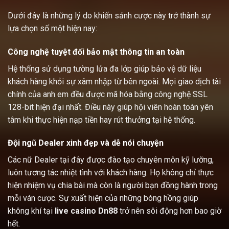
Dưới đây là những lý do khiến sảnh cược này trở thành sự
lựa chọn số một hiện nay:
Công nghệ tuyệt đối bảo mật thông tin an toàn
Hệ thống sử dụng tường lửa đa lớp giúp bảo vệ dữ liệu
khách hàng khỏi sự xâm nhập từ bên ngoài. Mọi giao dịch tài
chính của anh em đều được mã hóa bằng công nghệ SSL
128-bit hiện đại nhất. Điều này giúp hội viên hoàn toàn yên
tâm khi thực hiện nạp tiền hay rút thưởng tại hệ thống.
Đội ngũ Dealer xinh đẹp và dễ nói chuyện
Các nữ Dealer tại đây được đào tạo chuyên môn kỹ lưỡng,
luôn tương tác nhiệt tình với khách hàng. Họ không chỉ thực
hiện nhiệm vụ chia bài mà còn là người bạn đồng hành trong
mỗi ván cược. Sự xuất hiện của những bóng hồng giúp
không khí tại
live casino Dn88
trở nên sôi động hơn bao giờ
hết.