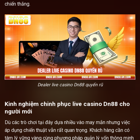
chiến thắng.
Dealer live casino Dn88 quyến rũ
Kinh nghiệm chinh phục live casino Dn88 cho
người mới
Dù các trò chơi tại đây dựa nhiều vào may mắn nhưng việc
áp dụng chiến thuật vẫn rất quan trọng. Khách hàng cần có
tâm lý vững vàng cùng phương pháp quản lý vốn thông minh