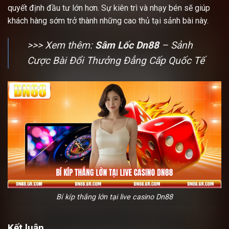
quyết định đầu tư lớn hơn. Sự kiên trì và nhạy bén sẽ giúp
khách hàng sớm trở thành những cao thủ tại sảnh bài này.
>>> Xem thêm:
Sâm Lốc Dn88
– Sảnh
Cược Bài Đổi Thưởng Đẳng Cấp Quốc Tế
Bí kíp thắng lớn tại live casino Dn88
Kết luận