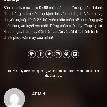
Sân chơi
live casino Dn88
chính là thiên đường giải trí dành
cho những ai tìm kiếm sự kịch tính và minh bạch. Với dịch vụ
chuyên nghiệp từ Dn88, hội viên chắc chắn sẽ có những giây
phút thư giãn tuyệt vời nhất. Đừng chần chừ, hãy đăng ký tài
khoản ngay hôm nay để nhận ưu đãi và bắt đầu hành trình
chinh phục vận may của mình!
Bài viết này được đăng trong
Casino online dn88
. Đánh dấu
liên kết
thường trực
.
ADMIN