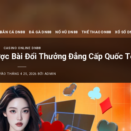
BẮN CÁ DN88
ĐÁ GÀ DN88
NỔ HŨ DN88
THỂ THAO DN88
XỔ SỐ D
CASINO ONLINE DN88
ợc Bài Đổi Thưởng Đẳng Cấp Quốc T
VÀO
THÁNG 4 25, 2026
BỞI
ADMIN