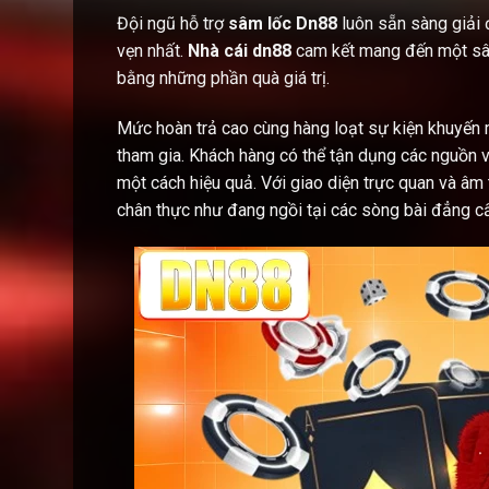
Đội ngũ hỗ trợ
sâm lốc Dn88
luôn sẵn sàng giải 
vẹn nhất.
Nhà cái dn88
cam kết mang đến một sân
bằng những phần quà giá trị.
Mức hoàn trả cao cùng hàng loạt sự kiện khuyến 
tham gia. Khách hàng có thể tận dụng các nguồn v
một cách hiệu quả. Với giao diện trực quan và âm 
chân thực như đang ngồi tại các sòng bài đẳng cấ