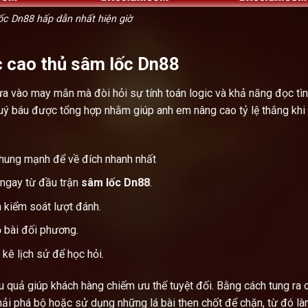
c Dn88 hấp dẫn nhất hiện giờ
ác cao thủ sâm lốc Dn88
a vào may mắn mà đòi hỏi sự tính toán logic và khả năng đọc tì
quý báu được tổng hợp nhằm giúp anh em nâng cao tỷ lệ thắng khi
 khung mạnh để về đích nhanh nhất
p ngay từ đầu trận
sâm lốc Dn88
.
n kiểm soát lượt đánh.
 bài đối phương.
kê lịch sử để học hỏi.
u quả giúp khách hàng chiếm ưu thế tuyệt đối. Bằng cách tung ra 
hải phá bộ hoặc sử dụng những lá bài then chốt để chặn, từ đó l