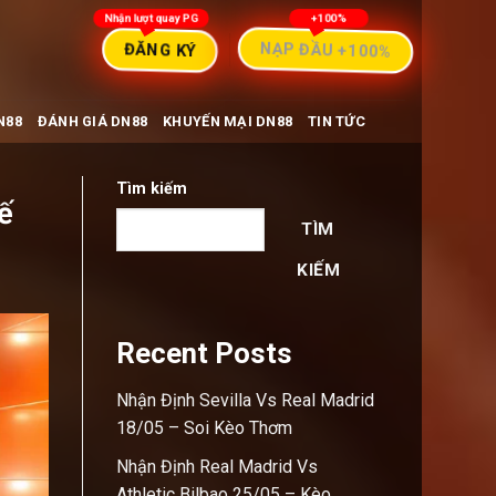
NẠP ĐẦU +100%
ĐĂNG KÝ
N88
ĐÁNH GIÁ DN88
KHUYẾN MẠI DN88
TIN TỨC
Tìm kiếm
ế
TÌM
KIẾM
Recent Posts
Nhận Định Sevilla Vs Real Madrid
18/05 – Soi Kèo Thơm
Nhận Định Real Madrid Vs
Athletic Bilbao 25/05 – Kèo