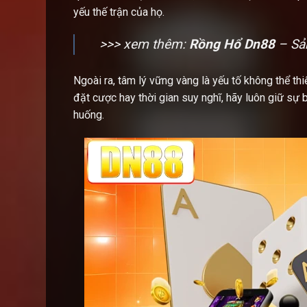
yếu thế trận của họ.
>>> xem thêm:
Rồng Hổ Dn88
– Sả
Ngoài ra, tâm lý vững vàng là yếu tố không thể t
đặt cược hay thời gian suy nghĩ, hãy luôn giữ sự 
huống.