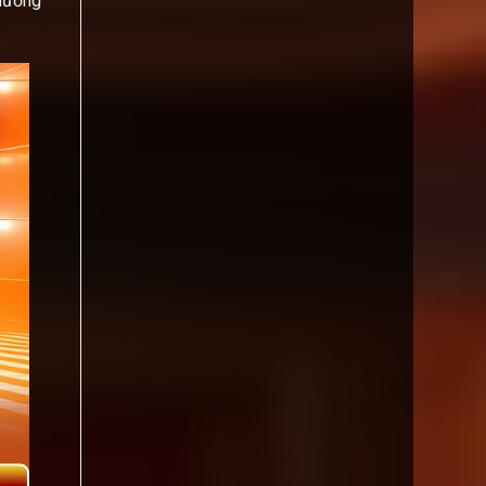
phương