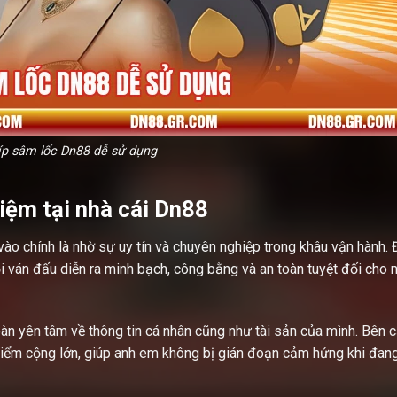
kíp sâm lốc Dn88 dễ sử dụng
iệm tại nhà cái Dn88
 vào chính là nhờ sự uy tín và chuyên nghiệp trong khâu vận hành. 
 ván đấu diễn ra minh bạch, công bằng và an toàn tuyệt đối cho 
àn yên tâm về thông tin cá nhân cũng như tài sản của mình. Bên 
điểm cộng lớn, giúp anh em không bị gián đoạn cảm hứng khi đang