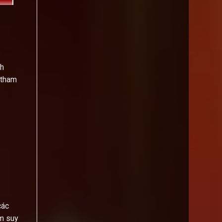
nh
 tham
các
àm suy