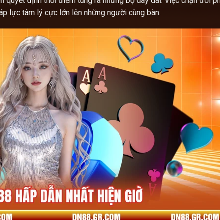
ên quyết định thời điểm tung ra những bộ dây dài. Việc chặn đối 
áp lực tâm lý cực lớn lên những người cùng bàn.