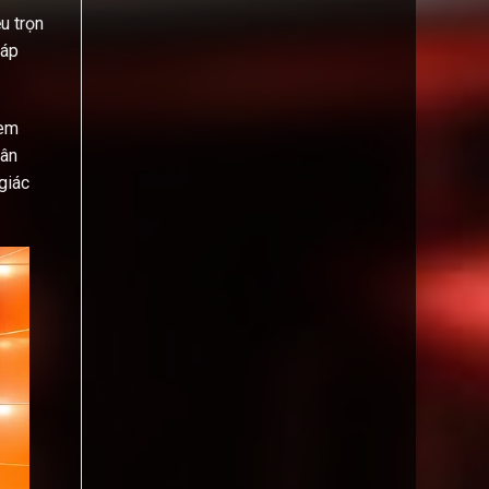
u trọn
đáp
 em
hân
giác