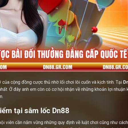
 của cộng đồng cược thủ nhờ lối chơi lôi cuốn và kịch tính. Tại
D
hất. Ở đây anh em còn có cơ hội nhận về những khoản lợi nhuận
ẵn.
điểm tại sâm lốc Dn88
 hội viên cần nắm vững những quy định về luật chơi cũng như các