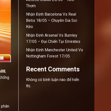
Thơm
Nhận Định Barcelona Vs Real
Betis 18/05 – Chuyên Gia Soi
Kèo
Nhận Định Arsenal Vs Burnley
17/05 – Đại Chiến Tại Emirates
Nhận Định Manchester United Vs
Nottingham Forest 17/05
Recent Comments
n88
,
 khổng
Không có bình luận nào để hiển
thị.
h phân